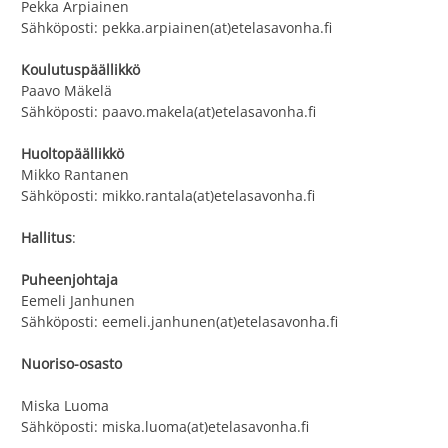
Pekka Arpiainen
Sähköposti: pekka.arpiainen(at)etelasavonha.fi
Koulutuspäällikkö
Paavo Mäkelä
Sähköposti: paavo.makela(at)etelasavonha.fi
Huoltopäällikkö
Mikko Rantanen
Sähköposti: mikko.rantala(at)etelasavonha.fi
Hallitus
:
Puheenjohtaja
Eemeli Janhunen
Sähköposti: eemeli.janhunen(at)etelasavonha.fi
Nuoriso-osasto
Miska Luoma
Sähköposti: miska.luoma(at)etelasavonha.fi