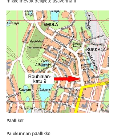
mikkelinevpk.pel@etelasavonha.fi
Päälliköt
Palokunnan päällikkö