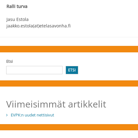
Ralli turva
Jasu Estola
jaakko.estola(at)etelasavonha.fi
Etsi
ETSI
Viimeisimmät artikkelit
EVPK:n uudet nettisivut